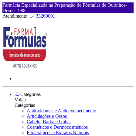
Farmácia Especializada na Preparação de Fórmulas de Ourinhos-
Desde 1988
Atendimento:
14 33269001
Categorias
Voltar
Categorias
Antioxidantes e Antienvelhecimento
Articulações e Ossos
Cabelo, Barba e Unhas
Cosméticos e Dermocosméticos
Fitoterápicos e Extratos Naturais