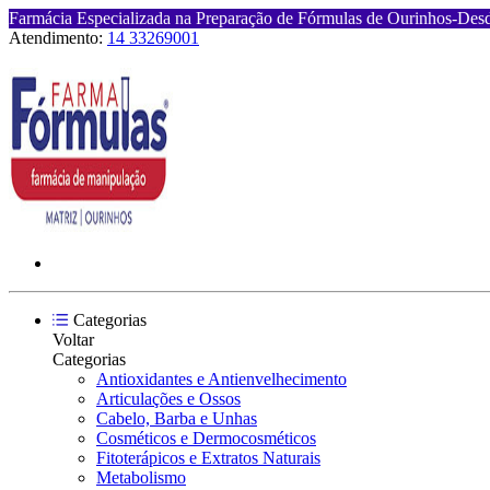
Farmácia Especializada na Preparação de Fórmulas de Ourinhos-Des
Atendimento:
14 33269001
Categorias
Voltar
Categorias
Antioxidantes e Antienvelhecimento
Articulações e Ossos
Cabelo, Barba e Unhas
Cosméticos e Dermocosméticos
Fitoterápicos e Extratos Naturais
Metabolismo