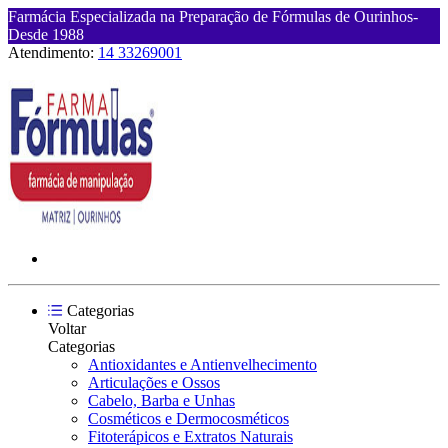
Farmácia Especializada na Preparação de Fórmulas de Ourinhos-
Desde 1988
Atendimento:
14 33269001
Categorias
Voltar
Categorias
Antioxidantes e Antienvelhecimento
Articulações e Ossos
Cabelo, Barba e Unhas
Cosméticos e Dermocosméticos
Fitoterápicos e Extratos Naturais