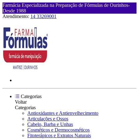
Farmácia Especializada na Preparação de Fórmulas de Ourinhos-
Desde 1988
Atendimento:
14 33269001
Categorias
Voltar
Categorias
Antioxidantes e Antienvelhecimento
Articulações e Ossos
Cabelo, Barba e Unhas
Cosméticos e Dermocosméticos
Fitoterápicos e Extratos Naturais