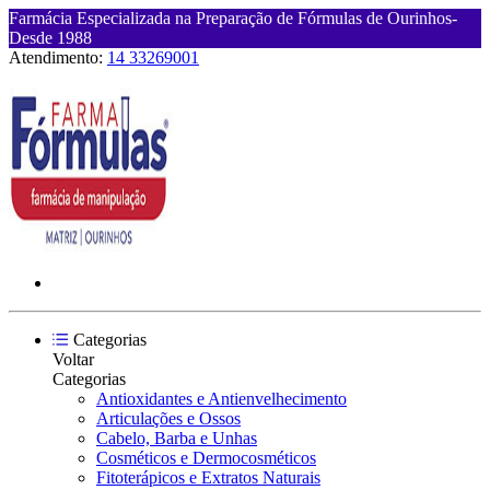
Farmácia Especializada na Preparação de Fórmulas de Ourinhos-
Desde 1988
Atendimento:
14 33269001
Categorias
Voltar
Categorias
Antioxidantes e Antienvelhecimento
Articulações e Ossos
Cabelo, Barba e Unhas
Cosméticos e Dermocosméticos
Fitoterápicos e Extratos Naturais